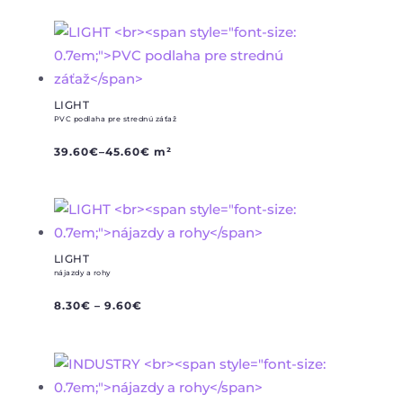
LIGHT
PVC podlaha pre strednú záťaž
39.60
€
–
45.60
€
m²
LIGHT
nájazdy a rohy
8.30
€
–
9.60
€