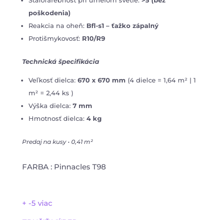
Stálofarebnosť pri umelom svetle:
>5 (bez
poškodenia)
Reakcia na oheň:
Bfl-s1 – ťažko zápalný
Protišmykovosť:
R10/R9
Technická špecifikácia
Veľkosť dielca:
670 x 670 mm
(4 dielce = 1,64 m² | 1
m² = 2,44 ks )
Výška dielca:
7 mm
Hmotnosť dielca:
4 kg
Predaj na kusy • 0,41 m²
FARBA
:
Pinnacles T98
+ -5 viac