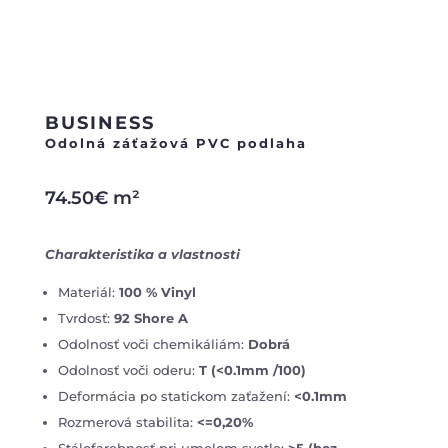
BUSINESS
Odolná záťažová PVC podlaha
74.50
€
m²
Charakteristika a vlastnosti
Materiál:
100 % Vinyl
Tvrdosť:
92 Shore A
Odolnosť voči chemikáliám:
Dobrá
Odolnosť voči oderu:
T (<0.1mm /100)
Deformácia po statickom zaťažení:
<0.1mm
Rozmerová stabilita:
<=0,20%