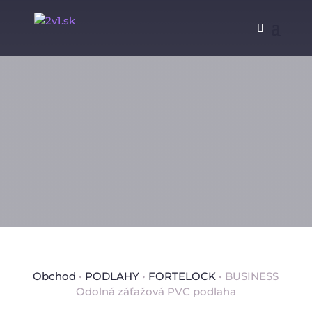
Obchod
•
PODLAHY
•
FORTELOCK
• BUSINESS
Odolná záťažová PVC podlaha