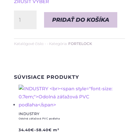
ZRUŠIŤ VÝBER
množstvo
PRIDAŤ DO KOŠÍKA
BUSINESS
Odolná
záťažová
Katalógové číslo:
-
Kategória:
FORTELOCK
PVC
podlaha
SÚVISIACE PRODUKTY
INDUSTRY
Odolná záťažová PVC podlaha
34.40
€
–
58.40
€
m²