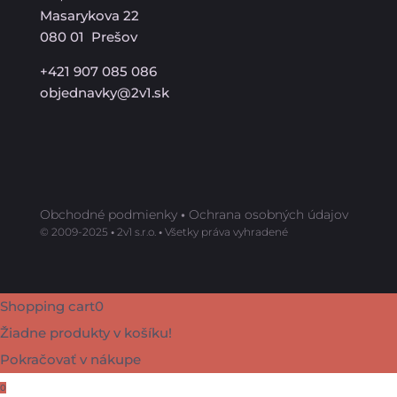
Masarykova 22
080 01 Prešov
+421 907 085 086
objednavky@2v1.sk
Obchodné podmienky
•
Ochrana osobných údajov
©️ 2009-2025
•
2v1 s.r.o.
•
Všetky práva vyhradené
Shopping cart
0
Žiadne produkty v košíku!
Pokračovať v nákupe
0