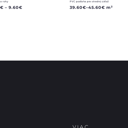
 a rohy
PVC podlaha pre strednú záťaž
0
€
–
9.60
€
39.60
€
–
45.60
€
m²
VIAC