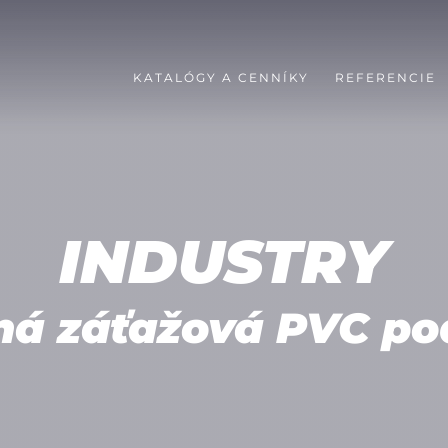
KATALÓGY A CENNÍKY
REFERENCIE
INDUSTRY
ná záťažová PVC po