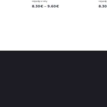
nájazdy a rohy
nájazdy
8.30
€
–
9.60
€
8.3