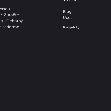
praxou
Blog
ér. Zúročte
Účet
ektu. Ochotný
ie zadarmo.
Projekty