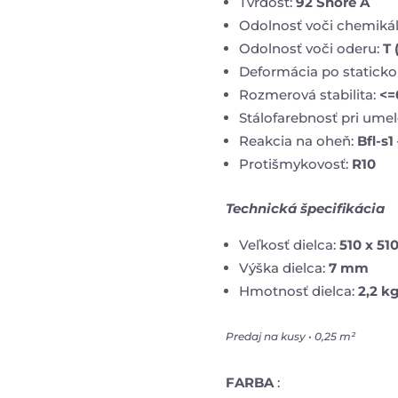
Tvrdosť:
92 Shore A
Odolnosť voči chemiká
Odolnosť voči oderu:
T 
Deformácia po staticko
Rozmerová stabilita:
<=
Stálofarebnosť pri ume
Reakcia na oheň:
Bfl-s1
Protišmykovosť:
R10
Technická špecifikácia
Veľkosť dielca:
510 x 5
Výška dielca:
7 mm
Hmotnosť dielca:
2,2 k
Predaj na kusy • 0,25 m²
FARBA
: