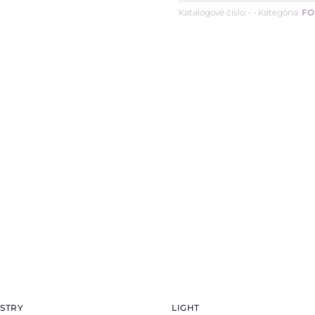
záťažová
Katalógové číslo:
-
Kategória:
FO
PVC
podlaha
STRY
LIGHT