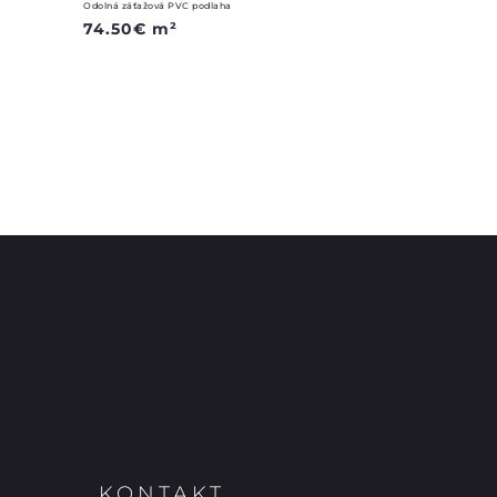
Odolná záťažová PVC podlaha
74.50
€
m²
KONTAKT