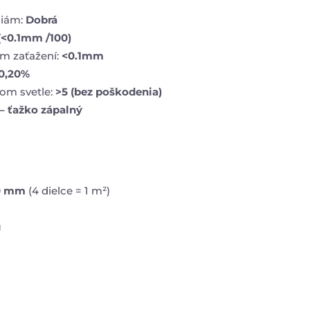
liám:
Dobrá
(<0.1mm /100)
m zaťažení:
<0.1mm
0,20%
lom svetle:
>5 (bez poškodenia)
 – ťažko zápalný
10 mm
(4 dielce = 1 m²)
g