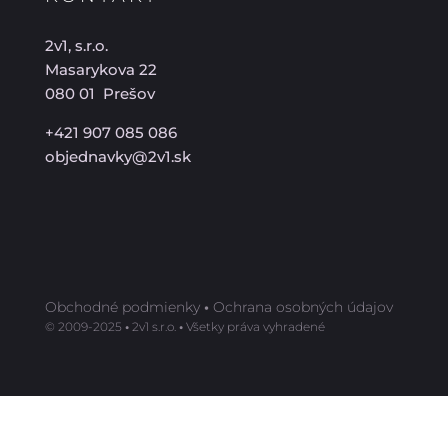
2v1, s.r.o.
Masarykova 22
080 01 Prešov
+421 907 085 086
objednavky@2v1.sk
Obchodné podmienky
•
Ochrana osobných údajov
©️ 2009-2025
•
2v1 s.r.o.
•
Všetky práva vyhradené