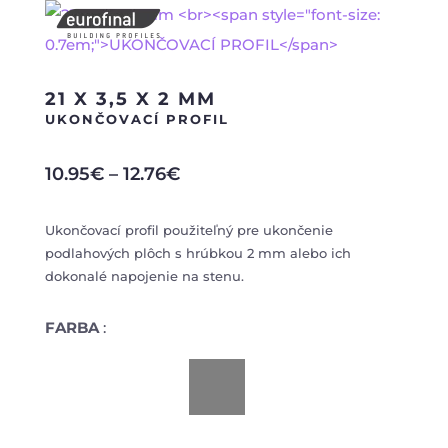
21 X 3,5 X 2 MM
UKONČOVACÍ PROFIL
10.95
€
–
12.76
€
Ukončovací profil použiteľný pre ukončenie
podlahových plôch s hrúbkou 2 mm alebo ich
dokonalé napojenie na stenu.
FARBA
: