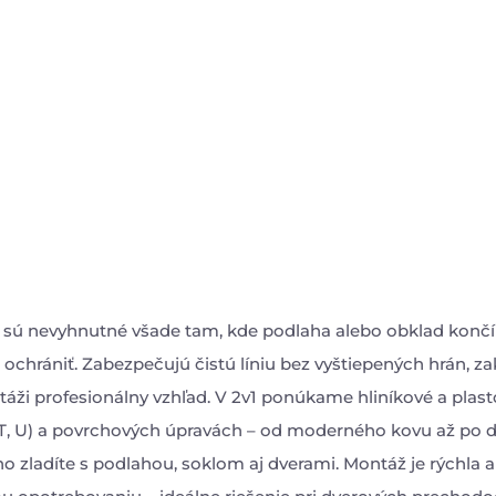
 sú nevyhnutné všade tam, kde podlaha alebo obklad končí 
 ochrániť. Zabezpečujú čistú líniu bez vyštiepených hrán, za
áži profesionálny vzhľad. V 2v1 ponúkame hliníkové a plasto
 T, U) a povrchových úpravách – od moderného kovu až po 
 zladíte s podlahou, soklom aj dverami. Montáž je rýchla 