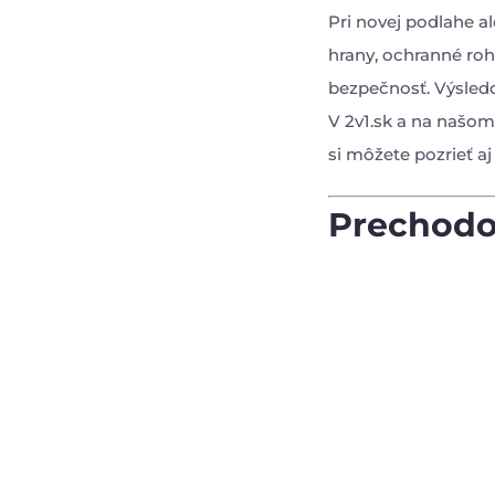
Pri novej podlahe a
hrany, ochranné roh
bezpečnosť. Výsledok
V 2v1.sk a na našo
si môžete pozrieť aj
Prechodov