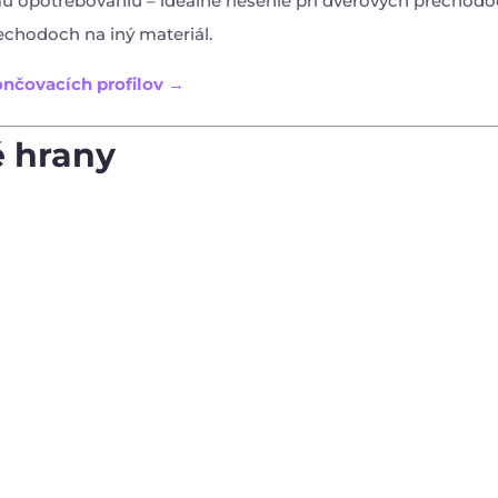
u opotrebovaniu – ideálne riešenie pri dverových prechod
rechodoch na iný materiál.
nčovacích profilov →
 hrany