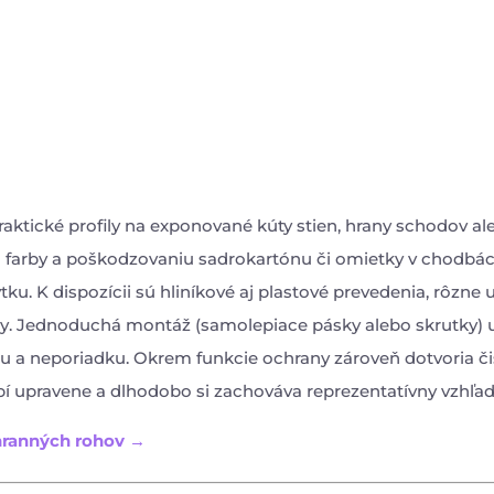
aktické profily na exponované kúty stien, hrany schodov al
u farby a poškodzovaniu sadrokartónu či omietky v chodbác
tku. K dispozícii sú hliníkové aj plastové prevedenia, rôzne u
y. Jednoduchá montáž (samolepiace pásky alebo skrutky) 
hu a neporiadku. Okrem funkcie ochrany zároveň dotvoria čis
bí upravene a dlhodobo si zachováva reprezentatívny vzhľad
hranných rohov →