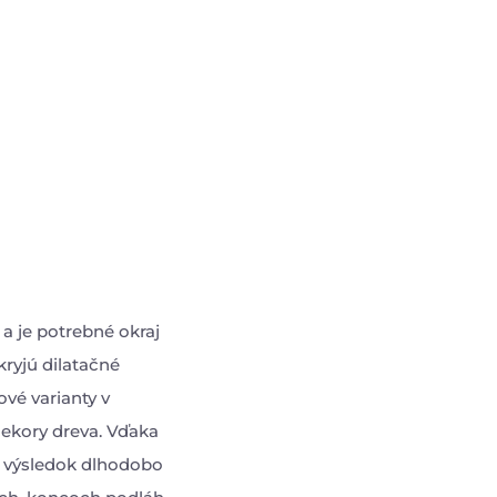
a je potrebné okraj
kryjú dilatačné
vé varianty v
dekory dreva. Vďaka
a výsledok dlhodobo