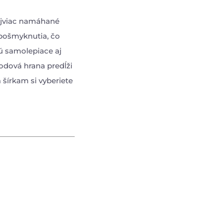
ajviac namáhané
 pošmyknutia, čo
sú samolepiace aj
hodová hrana predĺži
 šírkam si vyberiete