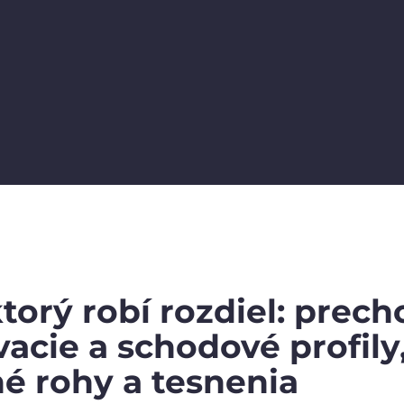
ktorý robí rozdiel: prec
acie a schodové profily
é rohy a tesnenia