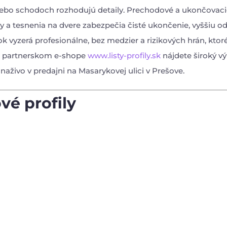
lebo schodoch rozhodujú detaily. Prechodové a ukončovacie
y a tesnenia na dvere zabezpečia čisté ukončenie, vyššiu od
 vyzerá profesionálne, bez medzier a rizikových hrán, ktoré
m partnerskom e-shope
www.listy-profily.sk
nájdete široký vý
 naživo v predajni na Masarykovej ulici v Prešove.
é profily