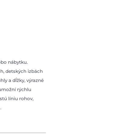
ebo nábytku.
h, detských izbách
hly a dĺžky, výrazné
umožní rýchlu
tú líniu rohov,
.