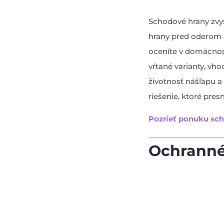
Schodové hrany zvy
hrany pred oderom 
oceníte v domácnost
vŕtané varianty, vho
životnosť nášľapu a
riešenie, ktoré pres
Pozrieť ponuku sc
Ochranné