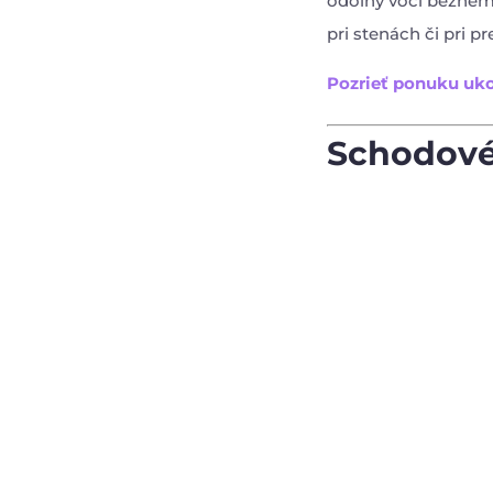
odolný voči bežném
pri stenách či pri p
Pozrieť ponuku uko
Schodové