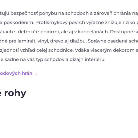
šujú bezpečnosť pohybu na schodoch a zároveň chránia n
a poškodením. Protišmykový povrch výrazne znižuje riziko
iach s deťmi či seniormi, ale aj v kanceláriách. Dostupné 
dné pre laminát, vinyl, drevo aj dlažbu. Správne osadená sc
 zjednotí vzhľad celej schodnice. Vďaka viacerým dekorom a
ne sadne na váš typ schodov a dizajn interiéru.
hodových hrán →
 rohy