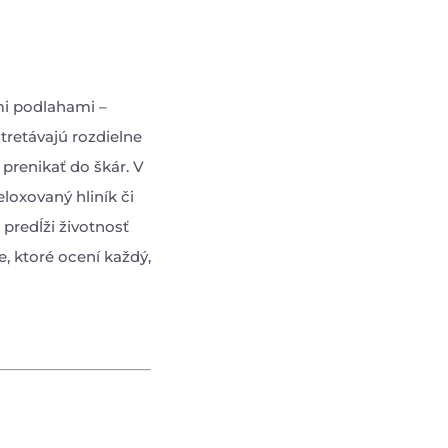
mi podlahami –
tretávajú rozdielne
 prenikať do škár. V
loxovaný hliník či
 predĺži životnosť
, ktoré ocení každý,