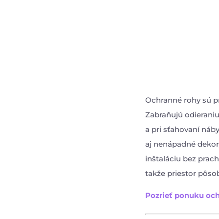
Ochranné rohy sú pr
Zabraňujú odierani
a pri sťahovaní náby
aj nenápadné dekor
inštaláciu bez prac
takže priestor pôso
Pozrieť ponuku oc