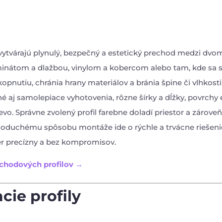
vytvárajú plynulý, bezpečný a estetický prechod medzi dvo
inátom a dlažbou, vinylom a kobercom alebo tam, kde sa s
opnutiu, chránia hrany materiálov a bránia špine či vlhkosti
aj samolepiace vyhotovenia, rôzne šírky a dĺžky, povrchy e
vo. Správne zvolený profil farebne doladí priestor a zároveň
oduchému spôsobu montáže ide o rýchle a trvácne riešenie
ér precízny a bez kompromisov.
chodových profilov →
ie profily