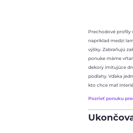
Prechodové profily 
napríklad medzi lam
výšky. Zabraňujú zak
ponuke máme vŕtané 
dekory imitujúce dre
podlahy. Vďaka jedn
kto chce mať interi
Pozrieť ponuku pre
Ukončovac