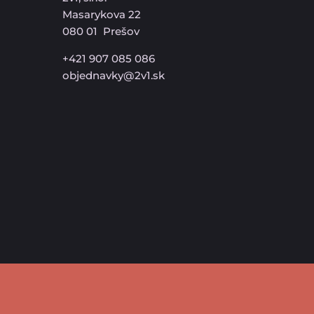
Masarykova 22
080 01 Prešov
+421 907 085 086
objednavky@2v1.sk