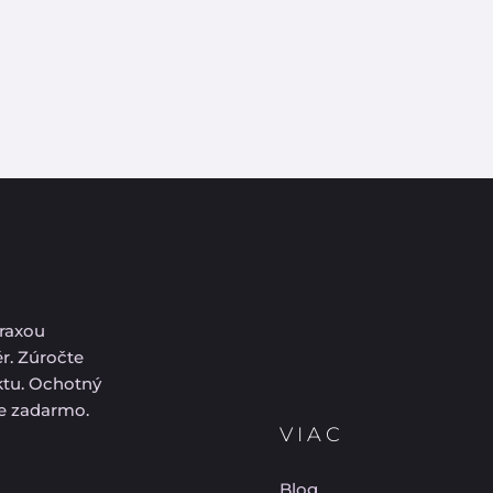
praxou
ér. Zúročte
ektu. Ochotný
ie zadarmo.
VIAC
Blog