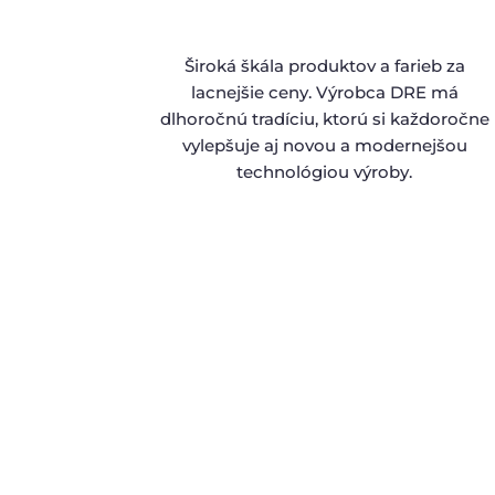
Široká škála produktov a farieb za
lacnejšie ceny. Výrobca DRE má
dlhoročnú tradíciu, ktorú si každoročne
vylepšuje aj novou a modernejšou
technológiou výroby.
Našou príjemnou starosťou je vytvorenie