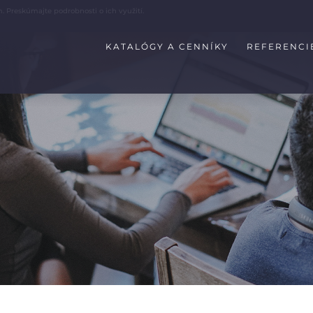
ím. Preskúmajte
podrobnosti
o ich využití.
KATALÓGY A CENNÍKY
REFERENCI