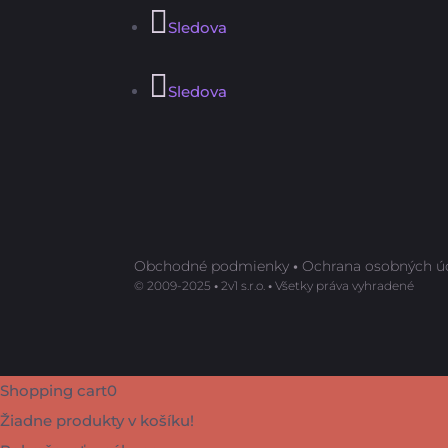
Sledova
Sledova
Obchodné podmienky
•
Ochrana osobných ú
©️ 2009-2025
•
2v1 s.r.o.
•
Všetky práva vyhradené
Shopping cart
0
Žiadne produkty v košíku!