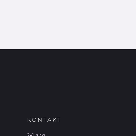
KONTAKT
2v1, s.r.o.