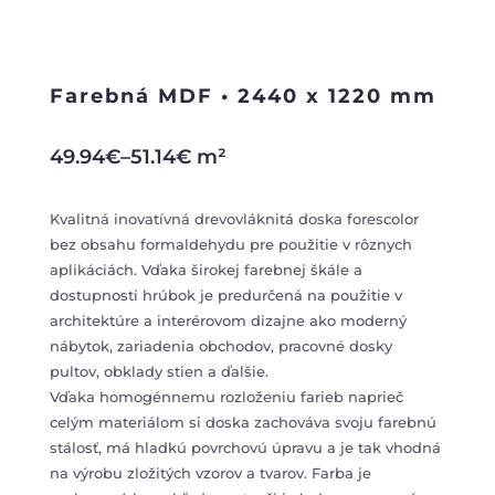
Farebná MDF • 2440 x 1220 mm
49.94
€
–
51.14
€
m²
Kvalitná inovatívná drevovláknitá doska forescolor
bez obsahu formaldehydu pre použitie v rôznych
aplikáciách. Vďaka širokej farebnej škále a
dostupnosti hrúbok je predurčená na použitie v
architektúre a interérovom dizajne ako moderný
nábytok, zariadenia obchodov, pracovné dosky
pultov, obklady stien a ďalšie.
Vďaka homogénnemu rozloženiu farieb naprieč
celým materiálom si doska zachováva svoju farebnú
stálosť, má hladkú povrchovú úpravu a je tak vhodná
na výrobu zložitých vzorov a tvarov. Farba je