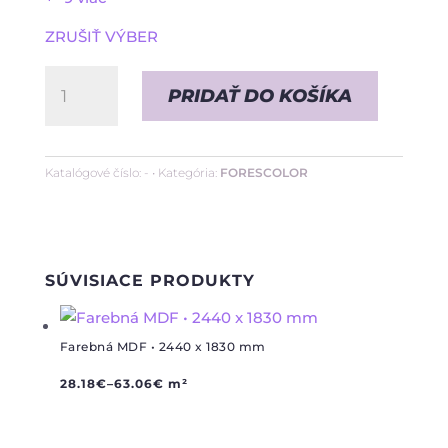
ZRUŠIŤ VÝBER
množstvo
PRIDAŤ DO KOŠÍKA
Farebná
MDF
•
Katalógové číslo:
-
Kategória:
FORESCOLOR
2440
x
1220
SÚVISIACE PRODUKTY
mm
Farebná MDF • 2440 x 1830 mm
28.18
€
–
63.06
€
m²