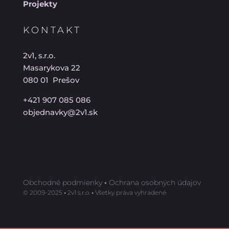
Projekty
KONTAKT
2v1, s.r.o.
Masarykova 22
080 01 Prešov
+421 907 085 086
objednavky@2v1.sk
Obchodné podmienky
•
Ochrana osobných údajov
©️ 2009-2025
•
2v1 s.r.o.
•
Všetky práva vyhradené