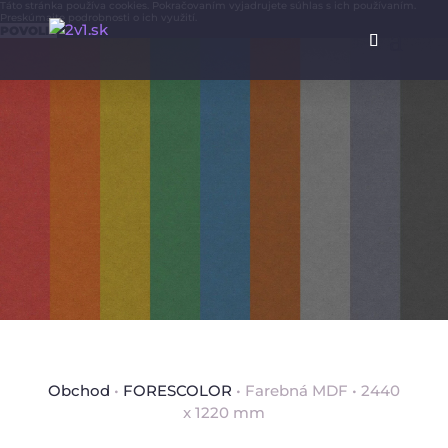
Táto stránka používa cookies. Pokračovaním vyjadrujete súhlas s ich používaním.
Preskúmajte
podrobnosti
o ich využití.
POVOLIŤ
Obchod
•
FORESCOLOR
• Farebná MDF • 2440
x 1220 mm