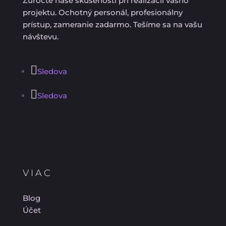
Zúročte naše skúsenosti pri realizácii vášho
projektu. Ochotný personál, profesionálny
prístup, zameranie zadarmo. Tešíme sa na vašu
návštevu.
Sledova
Sledova
VIAC
Blog
Účet