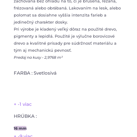
zachovaná bez ohľadu na to, či je brúsena, rezaná,
frézovaná alebo obrábaná. Lakovaním na lesk, alebo
polomat sa dosiahne vyššia intenzita farieb a
jedinečný charakter dosky.
Pri výrobe je kladený veľký dôraz na použité drevo,
pigmenty a lepidlá. Použité je výlučne borovicové
drevo a kvalitné prísady pre súdržnosť materiálu a
tým aj mechanickú pevnosť.
Predaj na kusy • 2,9768 m²
FARBA
:
Svetlosivá
+ -1 viac
HRÚBKA
:
16 mm
+ -9 viac