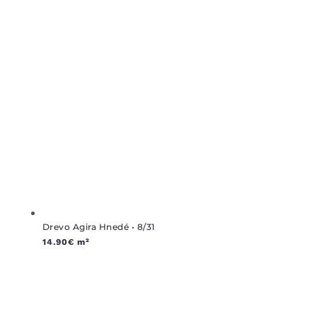
Drevo Agira Hnedé • 8/31
14.90
€
m²