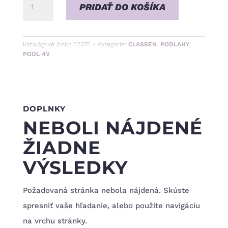
množstvo
PRIDAŤ DO KOŠÍKA
Dub
jasný
Katalógové číslo:
52375
Kategórie:
CLASSEN
,
PODLAHY
,
hnedý
POOL 4V
•
8/32
4V
DOPLNKY
NEBOLI NÁJDENÉ
ŽIADNE
VÝSLEDKY
Požadovaná stránka nebola nájdená. Skúste
spresniť vaše hľadanie, alebo použite navigáciu
na vrchu stránky.