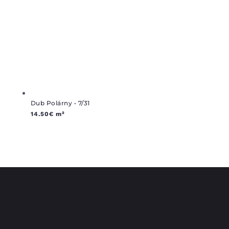
Dub Polárny • 7/31
14.50
€
m²