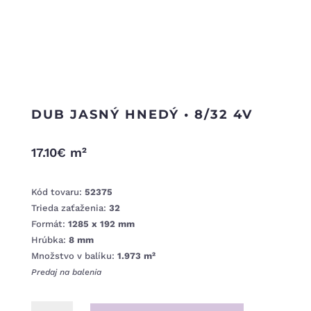
DUB JASNÝ HNEDÝ • 8/32 4V
17.10
€
m²
Kód tovaru:
52375
Trieda zaťaženia:
32
Formát:
1285 x 192 mm
Hrúbka:
8 mm
Množstvo v balíku:
1.973 m²
Predaj na balenia