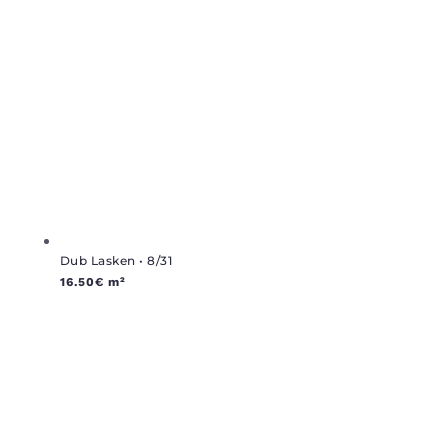
Dub Lasken • 8/31
16.50
€
m²