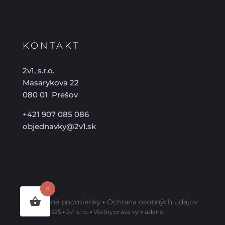
KONTAKT
2v1, s.r.o.
Masarykova 22
080 01 Prešov
+421 907 085 086
objednavky@2v1.sk
0
Obchodné podmienky
•
Ochrana osobných údajov
©️ 2009-2025
•
2v1 s.r.o.
•
Všetky práva vyhradené