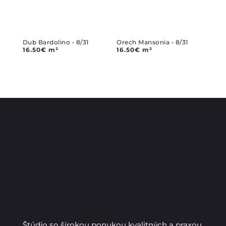
Dub Bardolino • 8/31
Orech Mansonia • 8/31
16.50
€
m²
16.50
€
m²
Štúdio so širokou ponukou kvalitných a praxou