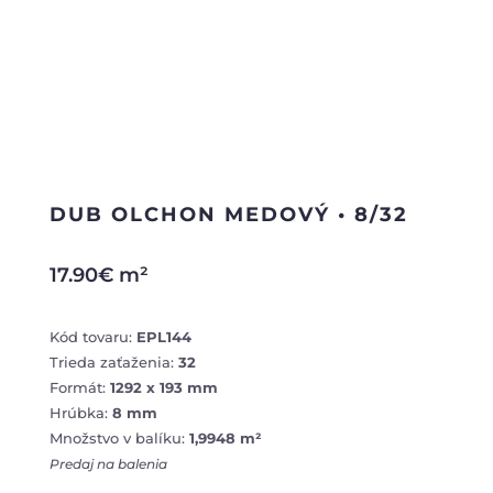
DUB OLCHON MEDOVÝ • 8/32
17.90
€
m²
Kód tovaru:
EPL144
Trieda zaťaženia:
32
Formát:
1292 x 193 mm
Hrúbka:
8 mm
Množstvo v balíku:
1,9948 m²
Predaj na balenia