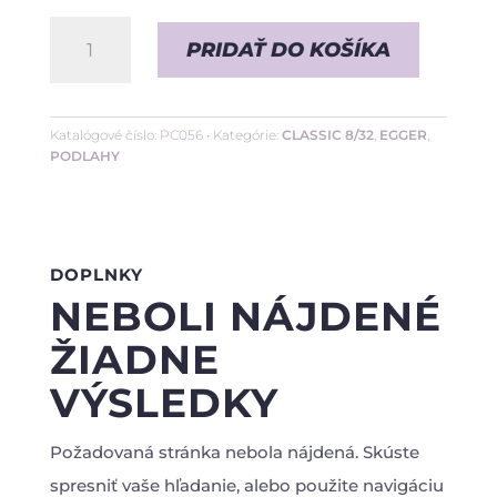
množstvo
PRIDAŤ DO KOŠÍKA
Dub
Olchon
Medový
Katalógové číslo:
PC056
Kategórie:
CLASSIC 8/32
,
EGGER
,
PODLAHY
•
8/32
DOPLNKY
NEBOLI NÁJDENÉ
ŽIADNE
VÝSLEDKY
Požadovaná stránka nebola nájdená. Skúste
spresniť vaše hľadanie, alebo použite navigáciu