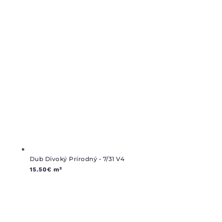
Dub Divoký Prírodný • 7/31 V4
15.50
€
m²