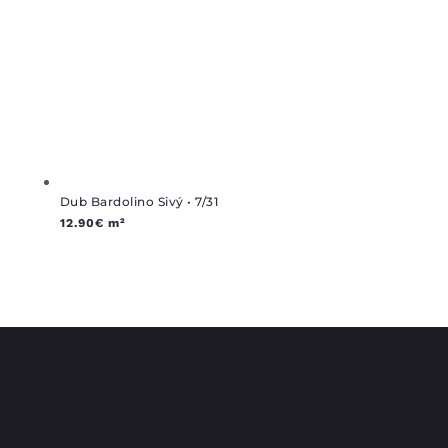
Dub Bardolino Sivý • 7/31
12.90
€
m²