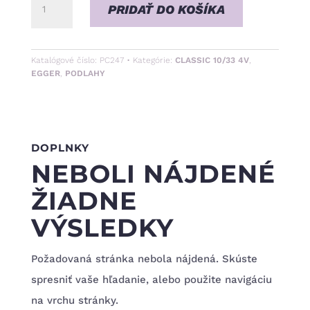
množstvo
PRIDAŤ DO KOŠÍKA
Dub
Asgil
Katalógové číslo:
PC247
Kategórie:
CLASSIC 10/33 4V
,
Biely
EGGER
,
PODLAHY
•
10/33
4V
DOPLNKY
NEBOLI NÁJDENÉ
ŽIADNE
VÝSLEDKY
Požadovaná stránka nebola nájdená. Skúste
spresniť vaše hľadanie, alebo použite navigáciu
na vrchu stránky.