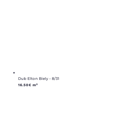
Dub Elton Biely • 8/31
16.50
€
m²