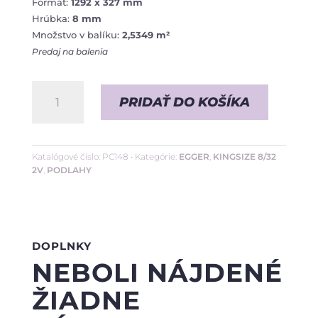
Formát:
1292 x 327 mm
Hrúbka:
8 mm
Množstvo v balíku:
2,5349 m²
Predaj na balenia
množstvo
PRIDAŤ DO KOŠÍKA
Dub
Verdon
Biely
Katalógové číslo:
PC148
Kategórie:
EGGER
,
KINGSIZE 8/32
2V
,
PODLAHY
•
8/32
2V
DOPLNKY
NEBOLI NÁJDENÉ
ŽIADNE