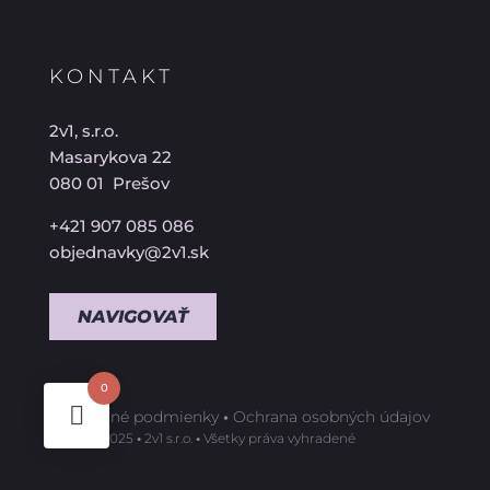
KONTAKT
2v1, s.r.o.
Masarykova 22
080 01 Prešov
+421 907 085 086
objednavky@2v1.sk
NAVIGOVAŤ
0
Obchodné podmienky
•
Ochrana osobných údajov
©️ 2009-2025
•
2v1 s.r.o.
•
Všetky práva vyhradené