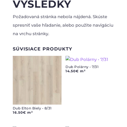
VÝSLEDKY
Požadovaná stránka nebola nájdená. Skúste
spresniť vaše hľadanie, alebo použite navigáciu
na vrchu stránky.
SÚVISIACE PRODUKTY
Dub Polárny • 7/31
14.50
€
m²
Dub Elton Biely • 8/31
16.50
€
m²