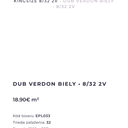
KINGSIZE 8/32 2V
• DUB VERDON BIELY
• 8/32 2V
DUB VERDON BIELY • 8/32 2V
18.90
€
m²
Kód tovaru:
EPL033
Trieda zaťaženia:
32