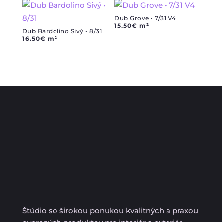
Dub Grove • 7/31 V4
15.50
€
m²
Dub Bardolino Sivý • 8/31
16.50
€
m²
Štúdio so širokou ponukou kvalitných a praxou