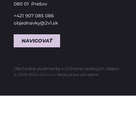
080 01 Prešov
+421 907 085 086
objednavky@2v1.sk
NAVIGOVAŤ
Obchodné podmienky
•
Ochrana osobných údajov
©️ 2009-2025
•
2v1 s.r.o.
•
Všetky práva vyhradené