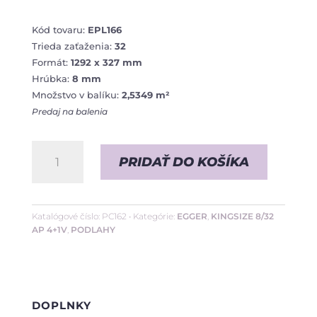
Kód tovaru:
EPL166
Trieda zaťaženia:
32
Formát:
1292 x 327 mm
Hrúbka:
8 mm
Množstvo v balíku:
2,5349 m²
Predaj na balenia
množstvo
PRIDAŤ DO KOŠÍKA
Betón
Chicago
Svetlosivý
Katalógové číslo:
PC162
Kategórie:
EGGER
,
KINGSIZE 8/32
AP 4+1V
,
PODLAHY
•
8/32
AP
4+1V
DOPLNKY