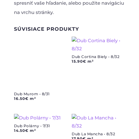
spresniť vaše hľadanie, alebo použite navigáciu
na vrchu stránky.
SÚVISIACE PRODUKTY
Dub Cortina Biely • 8/32
15.90
€
m²
Dub Murom • 8/31
16.50
€
m²
Dub Polárny • 7/31
14.50
€
m²
Dub La Mancha • 8/32
17.90
€
m²