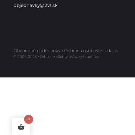
objednavky@2v1.sk
Obchodné podmienky
•
Ochrana osobných údajov
©️ 2009-2025
•
2v1 s.r.o.
•
Všetky práva vyhradené
0