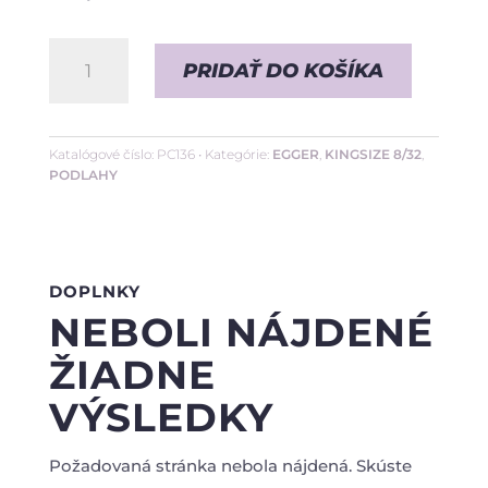
množstvo
PRIDAŤ DO KOŠÍKA
Dub
Rillington
Tmavý
Katalógové číslo:
PC136
Kategórie:
EGGER
,
KINGSIZE 8/32
,
PODLAHY
•
8/32
DOPLNKY
NEBOLI NÁJDENÉ
ŽIADNE
VÝSLEDKY
Požadovaná stránka nebola nájdená. Skúste