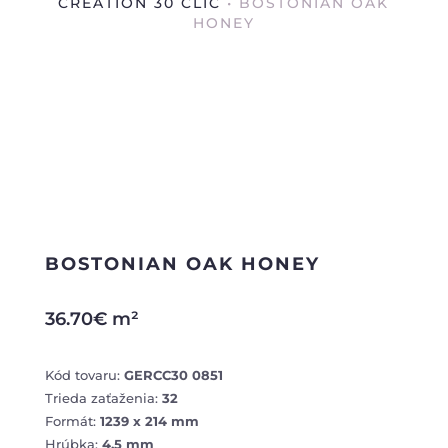
CREATION 30 CLIC
• BOSTONIAN OAK
HONEY
BOSTONIAN OAK HONEY
36.70
€
m²
Kód tovaru:
GERCC30 0851
Trieda zaťaženia:
32
Formát:
1239 x 214 mm
Hrúbka:
4.5 mm