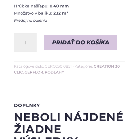
Hrúbka nášľapu:
0.40 mm
Množstvo v balíku:
2.12 m²
Predaj na balenia
množstvo
PRIDAŤ DO KOŠÍKA
Bostonian
Oak
Honey
Katalógové číslo:
GERCC30 0851
Kategórie:
CREATION 30
CLIC
,
GERFLOR
,
PODLAHY
DOPLNKY
NEBOLI NÁJDENÉ
ŽIADNE