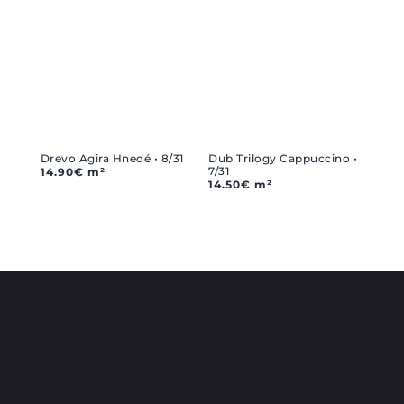
Drevo Agira Hnedé • 8/31
Dub Trilogy Cappuccino •
7/31
14.90
€
m²
14.50
€
m²