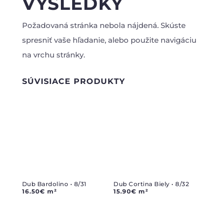
VÝSLEDKY
Požadovaná stránka nebola nájdená. Skúste
spresniť vaše hľadanie, alebo použite navigáciu
na vrchu stránky.
SÚVISIACE PRODUKTY
Dub Bardolino • 8/31
Dub Cortina Biely • 8/32
16.50
€
m²
15.90
€
m²