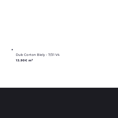
Dub Corton Biely • 7/31 V4
13.90
€
m²