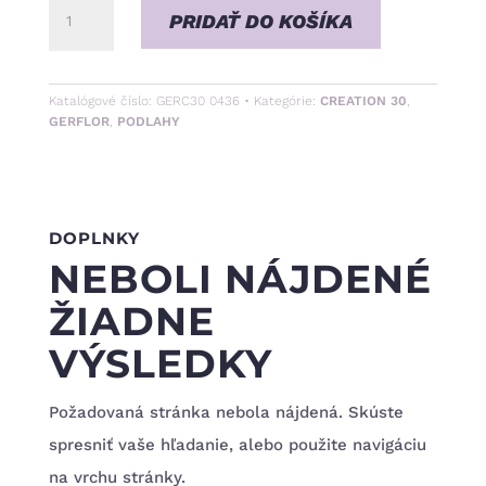
množstvo
PRIDAŤ DO KOŠÍKA
Riverside
Katalógové číslo:
GERC30 0436
Kategórie:
CREATION 30
,
GERFLOR
,
PODLAHY
DOPLNKY
NEBOLI NÁJDENÉ
ŽIADNE
VÝSLEDKY
Požadovaná stránka nebola nájdená. Skúste
spresniť vaše hľadanie, alebo použite navigáciu
na vrchu stránky.