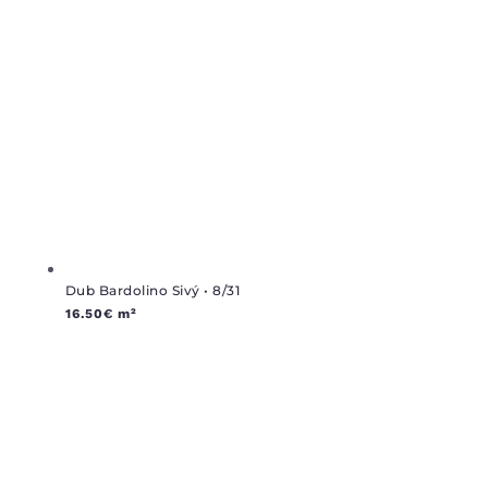
Dub Bardolino Sivý • 8/31
16.50
€
m²