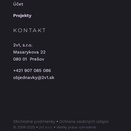
Účet
Projekty
KONTAKT
2v1, s.r.o.
Masarykova 22
080 01 Prešov
+421 907 085 086
objednavky@2v1.sk
Obchodné podmienky
•
Ochrana osobných údajov
©️ 2009-2025
•
2v1 s.r.o.
•
Všetky práva vyhradené