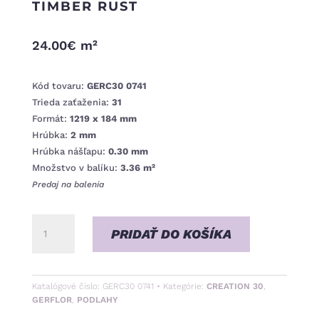
TIMBER RUST
24.00
€
m²
Kód tovaru:
GERC30 0741
Trieda zaťaženia:
31
Formát:
1219 x 184 mm
Hrúbka:
2 mm
Hrúbka nášľapu:
0.30 mm
Množstvo v balíku:
3.36 m²
Predaj na balenia
množstvo
PRIDAŤ DO KOŠÍKA
Timber
Rust
Katalógové číslo:
GERC30 0741
Kategórie:
CREATION 30
,
GERFLOR
,
PODLAHY