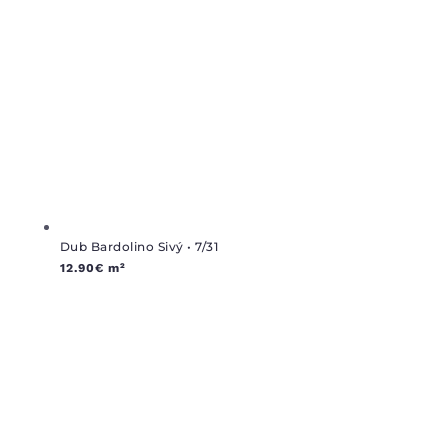
Dub Bardolino Sivý • 7/31
12.90
€
m²