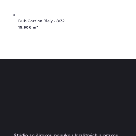
Dub Cortina Biely • 8/32
15.90
€
m²
Štúdio so širokou ponukou kvalitných a praxou