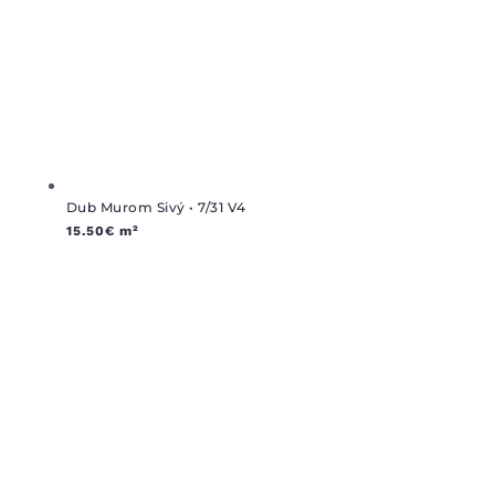
Dub Murom Sivý • 7/31 V4
15.50
€
m²