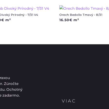
ivoký Prírodný • 7/31 V4
Orech Bedollo Tmavý • 8/31
0
€
m²
16.50
€
m²
praxou
ér. Zúročte
ektu. Ochotný
ie zadarmo.
VIAC