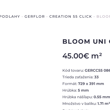
PODLAHY
•
GERFLOR
•
CREATION 55 CLICK
• BLOO
BLOOM UNI 
45.00
€
m²
Kód tovaru:
GERCC55 08
Trieda zaťaženia:
33
Formát:
729 x 391 mm
Hrúbka:
5 mm
Hrúbka nášľapu:
0.55 m
Množstvo v balíku:
1.71 m²