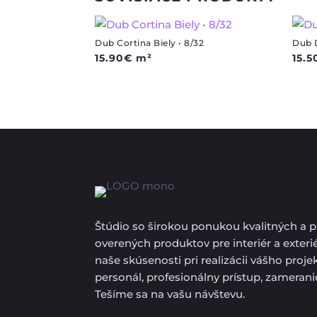
Dub Cortina Biely • 8/32
Dub D
15.90
€
m²
15.5
Štúdio so širokou ponukou kvalitných a 
overených produktov pre interiér a exteri
naše skúsenosti pri realizácii vášho proj
personál, profesionálny prístup, zameran
Tešíme sa na vašu návštevu.