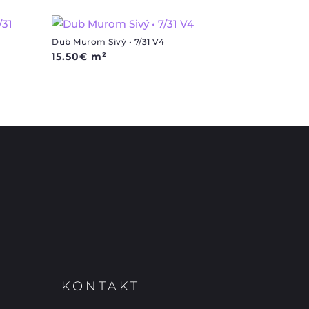
Dub Murom Sivý • 7/31 V4
15.50
€
m²
KONTAKT