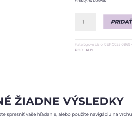
Predaj na balenia
množstvo
PRIDAŤ
Bloom
Uni
Grey
Katalógové číslo:
GERCC55 0869
PODLAHY
NÉ ŽIADNE VÝSLEDKY
e spresniť vaše hľadanie, alebo použite navigáciu na vrchu