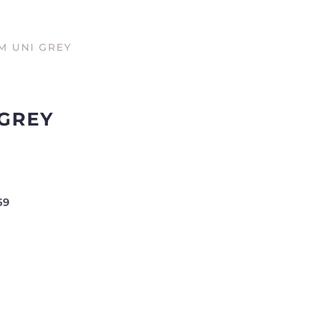
M UNI GREY
GREY
69
m