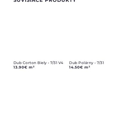
SÚVISIACE PRODUKTY
Dub Corton Biely • 7/31 V4
Dub Polárny • 7/31
13.90
€
m²
14.50
€
m²