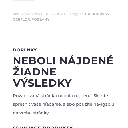
Oak
Beige
Katalógové číslo:
GERC55 0848
Kategórie:
CREATION 55
,
GERFLOR
,
PODLAHY
DOPLNKY
NEBOLI NÁJDENÉ
ŽIADNE
VÝSLEDKY
Požadovaná stránka nebola nájdená. Skúste
spresniť vaše hľadanie, alebo použite navigáciu
na vrchu stránky.