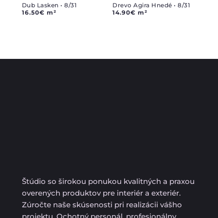
Dub Lasken • 8/31
Drevo Agira Hnedé • 8/31
16.50
€
m²
14.90
€
m²
Štúdio so širokou ponukou kvalitných a praxou
overených produktov pre interiér a exteriér.
Zúročte naše skúsenosti pri realizácii vášho
projektu. Ochotný personál, profesionálny