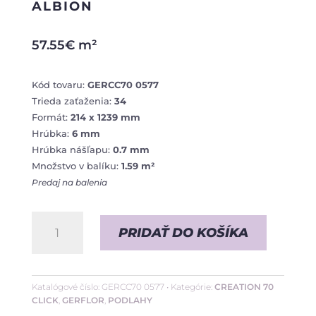
ALBION
57.55
€
m²
Kód tovaru:
GERCC70 0577
Trieda zaťaženia:
34
Formát:
214 x 1239 mm
Hrúbka:
6 mm
Hrúbka nášľapu:
0.7 mm
Množstvo v balíku:
1.59 m²
Predaj na balenia
množstvo
PRIDAŤ DO KOŠÍKA
Albion
Katalógové číslo:
GERCC70 0577
Kategórie:
CREATION 70
CLICK
,
GERFLOR
,
PODLAHY