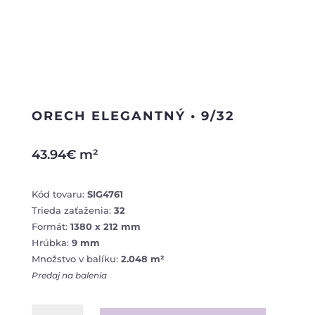
ORECH ELEGANTNÝ • 9/32
43.94
€
m²
Kód tovaru:
SIG4761
Trieda zaťaženia:
32
Formát:
1380 x 212 mm
Hrúbka:
9 mm
Množstvo v balíku:
2.048 m²
Predaj na balenia
množstvo