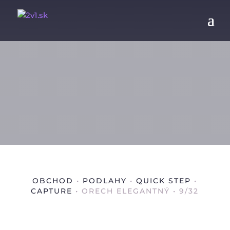
OBCHOD
•
PODLAHY
•
QUICK STEP
•
CAPTURE
• ORECH ELEGANTNÝ • 9/32