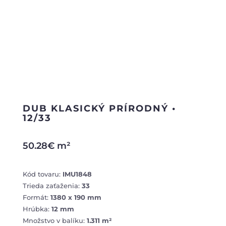
DUB KLASICKÝ PRÍRODNÝ •
12/33
50.28
€
m²
Kód tovaru:
IMU1848
Trieda zaťaženia:
33
Formát:
1380 x 190 mm
Hrúbka:
12 mm
Množstvo v balíku:
1.311 m²