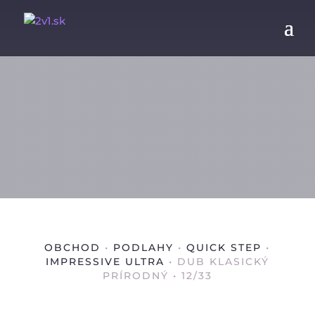
OBCHOD
•
PODLAHY
•
QUICK STEP
•
IMPRESSIVE ULTRA
• DUB KLASICKÝ
PRÍRODNÝ • 12/33