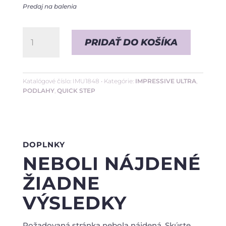
Predaj na balenia
množstvo
PRIDAŤ DO KOŠÍKA
Dub
klasický
prírodný
Katalógové číslo:
IMU1848
Kategórie:
IMPRESSIVE ULTRA
,
PODLAHY
,
QUICK STEP
•
12/33
DOPLNKY
NEBOLI NÁJDENÉ
ŽIADNE
VÝSLEDKY
Požadovaná stránka nebola nájdená. Skúste