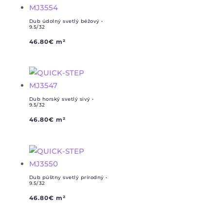
Dub údolný svetlý béžový •
9.5/32
46.80
€
m²
Dub horský svetlý sivý •
9.5/32
46.80
€
m²
Dub púštny svetlý prírodný •
9.5/32
46.80
€
m²