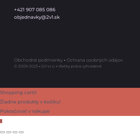
+421 907 085 086
objednavky@2v1.sk
Obchodné podmienky
•
Ochrana osobných údajov
©️ 2009-2025
•
2v1 s.r.o.
•
Všetky práva vyhradené
Shopping cart
0
Žiadne produkty v košíku!
Pokračovať v nákupe
0