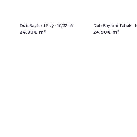
Dub Bayford Sivý • 10/32 4V
Dub Bayford Tabak • 1
24.90
€
m²
24.90
€
m²