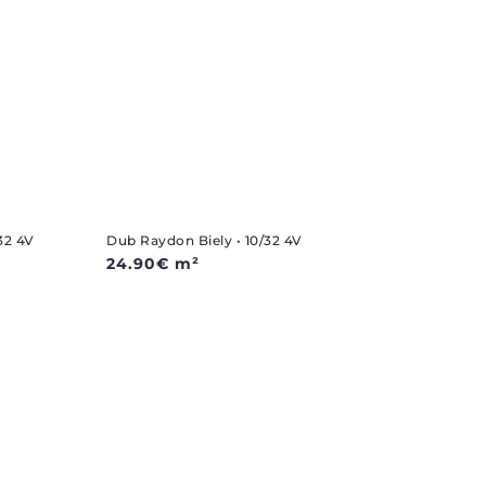
32 4V
Dub Raydon Biely • 10/32 4V
24.90
€
m²