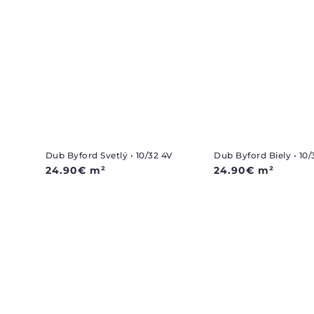
Dub Byford Svetlý • 10/32 4V
Dub Byford Biely • 10/
24.90
€
m²
24.90
€
m²