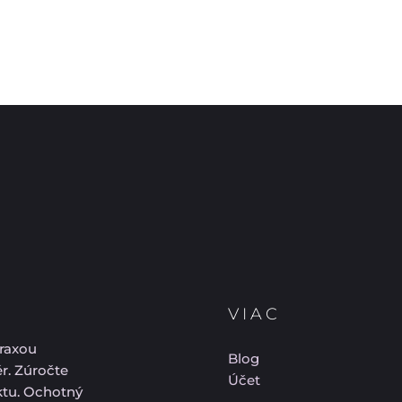
VIAC
praxou
Blog
ér. Zúročte
Účet
ektu. Ochotný