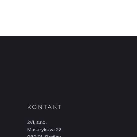
KONTAKT
2v1, s.r.o.
Masarykova 22
080 01 Prešov