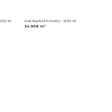
0/32 4V
Dub Bayford Prírodný • 10/32 4V
24.90
€
m²