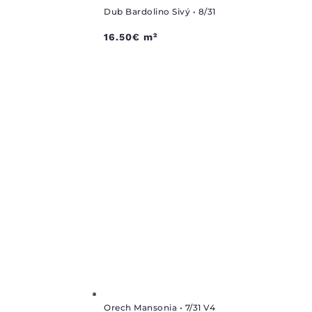
Dub Bardolino Sivý • 8/31
16.50
€
m²
Orech Mansonia • 7/31 V4