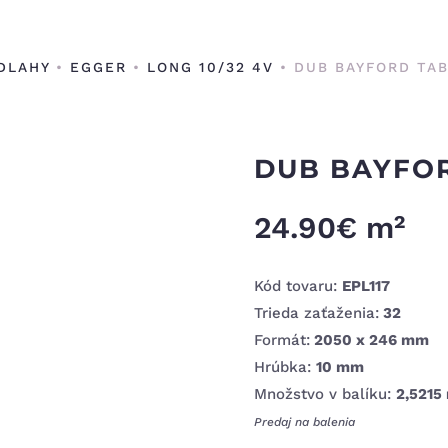
DLAHY
•
EGGER
•
LONG 10/32 4V
• DUB BAYFORD TAB
DUB BAYFORD
24.90
€
m²
Kód tovaru:
EPL117
Trieda zaťaženia:
32
Formát:
2050 x 246 mm
Hrúbka:
10 mm
Množstvo v balíku:
2,5215
Predaj na balenia