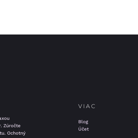
VIAC
raxou
Blog
r. Zúročte
Účet
ktu. Ochotný