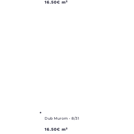
16.50
€
m²
Dub Murom • 8/31
16.50
€
m²