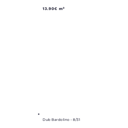
13.90
€
m²
Dub Bardolino • 8/31