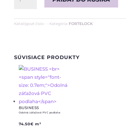
INDUSTRY
nájazdy
a
Katalógové číslo:
-
Kategória:
FORTELOCK
rohy
SÚVISIACE PRODUKTY
BUSINESS
Odolná záťažová PVC podlaha
74.50
€
m²