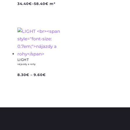
34.40
€
–
58.40
€
m²
LIGHT
nájazdy a rohy
8.30
€
–
9.60
€