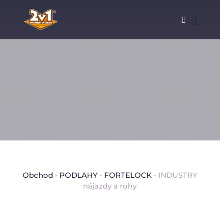
Obchod
•
PODLAHY
•
FORTELOCK
• INDUSTRY
nájazdy a rohy