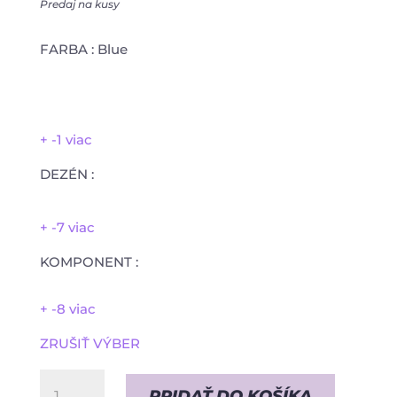
Predaj na kusy
FARBA
:
Blue
+ -1 viac
DEZÉN
:
+ -7 viac
KOMPONENT
:
+ -8 viac
ZRUŠIŤ VÝBER
množstvo
PRIDAŤ DO KOŠÍKA