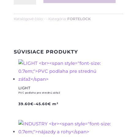
nájazdy
a
Katalógové číslo:
-
Kategória:
FORTELOCK
rohy
SÚVISIACE PRODUKTY
LIGHT
PVC podlaha pre strednú záťaž
39.60
€
–
45.60
€
m²