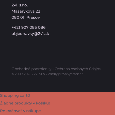
2v1, s.r.o.
Masarykova 22
080 01 Prešov
+421 907 085 086
objednavky@2v1.sk
Obchodné podmienky
•
Ochrana osobných údajov
©️ 2009-2025
•
2v1 s.r.o.
•
Všetky práva vyhradené
Shopping cart
0
Žiadne produkty v košíku!
Pokračovať v nákupe