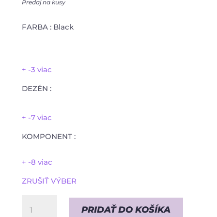
Predaj na kusy
FARBA
:
Black
+ -3 viac
DEZÉN
:
+ -7 viac
KOMPONENT
:
+ -8 viac
ZRUŠIŤ VÝBER
množstvo
PRIDAŤ DO KOŠÍKA
LIGHT