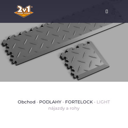
Obchod
•
PODLAHY
•
FORTELOCK
• LIGHT
nájazdy a rohy